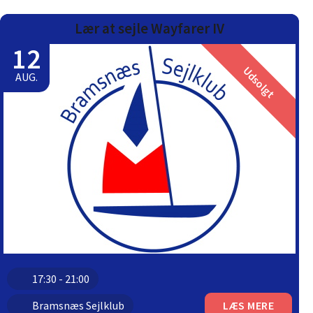
Lær at sejle Wayfarer IV
12
Udsolgt
AUG.
17:30 - 21:00
Bramsnæs Sejlklub
LÆS MERE