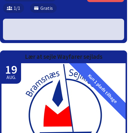
1/1
Gratis
Lær at sejle Wayfarer sejlads
19
Kun 1 plads tilbage
AUG.