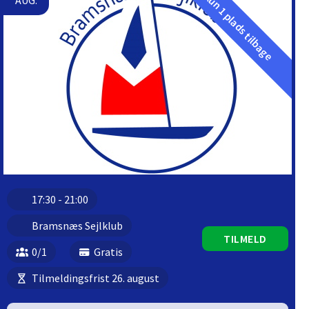
Kun 1 plads tilbage
AUG.
17:30 - 21:00
Bramsnæs Sejlklub
TILMELD
0/1
Gratis
Tilmeldingsfrist 26. august