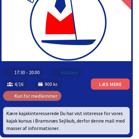
17:30 - 20:00
klubben
4/16
900 kr.
LÆS MERE
Kun for medlemmer
Kære kajakinteresserede Du har vist interesse for vores
kajak kursus i Bramsnæs Sejlkub, derfor denne mail med
masser af informationer.