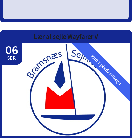
Lær at sejle Wayfarer V
06
Kun 1 plads tilbage
SEP.