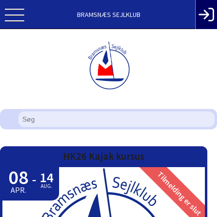
BRAMSNÆS SEJLKLUB
HK26 Kajak kursus
08
14
Tilmelding er slut
-
AUG.
APR.