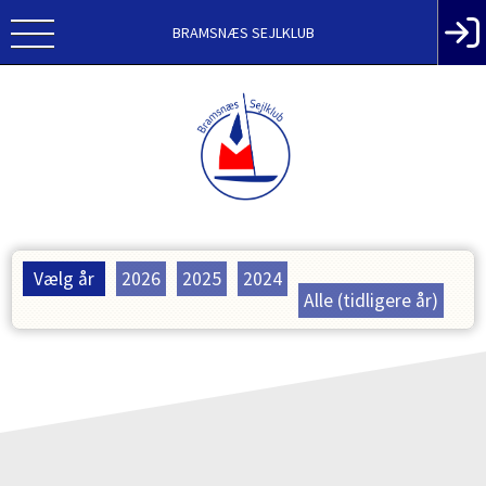
BRAMSNÆS SEJLKLUB
Vælg år
2026
2025
2024
Alle (tidligere år)